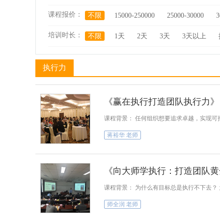
课程报价：
不限
15000-250000
25000-30000
3
培训时长：
不限
1天
2天
3天
3天以上
执行力
《赢在执行打造团队执行力》
课程背景： 任何组织想要追求卓越，实现可
蒋裕华 老师
《向大师学执行：打造团队黄
课程背景： 为什么有目标总是执行不下去？
师全润 老师