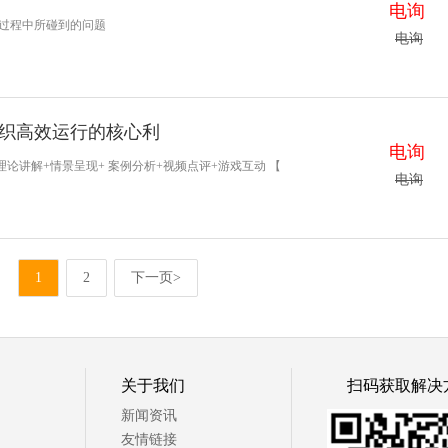
电询
理过程中所碰到的问题
电询
织高效运行的核心利
电询
论讲解+情景呈现+ 案例分析+视频点评+游戏互动 【
电询
1
2
下一页>
© 达师管培
京ICP备19006716号-2
关于我们
扫码获取解决
新闻资讯
友情链接