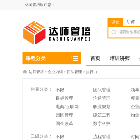
达师管培欢迎您！
讲师
课程
课程分类
首页
培训讲师
达师管培
>
企业内训
>
团队管理
>
执行力
栏目分类：
不限
团队管理
领导
目标管理
沟通管理
项目
电商/互联网
职业规划
企业
园区管理
建筑工程
物业
国企改革
数字科技
二级分类：
不限
流程管理
时间