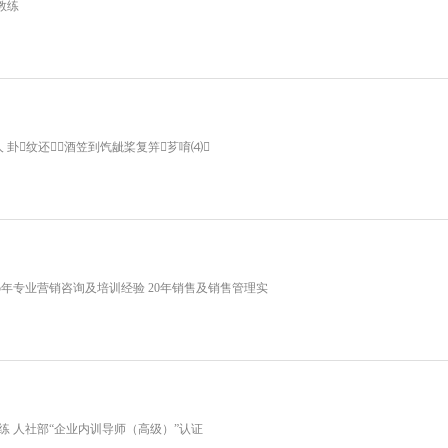
教练
卦纹还酒笠到饩龇桨复笄芗唷⑷
5年专业营销咨询及培训经验 20年销售及销售管理实
练 人社部“企业内训导师（高级）”认证